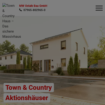
MW Ostalb Bau GmbH
07965-802965-0
Wonach möchten Sie suchen?
Town & Country
Aktionshäuser