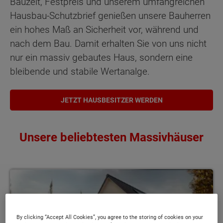
Bauzeit, Festpreis und unserem umfangreichen
Hausbau-Schutzbrief genießen unsere Bauherren
ein hohes Maß an Sicherheit vor, während und
nach dem Bau. Damit erhalten Sie von uns nicht
nur ein massiv gebautes Haus, sondern eine
bleibende und stabile Wertanalge.
JETZT HAUSBESITZER WERDEN
Unsere beliebtesten Massivhäuser
By clicking “Accept All Cookies”, you agree to the storing of cookies on your