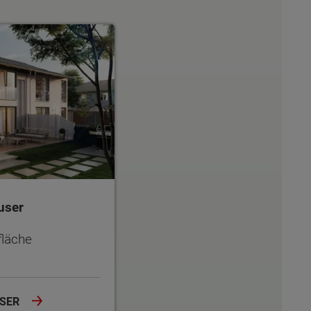
r
user
läche
USER