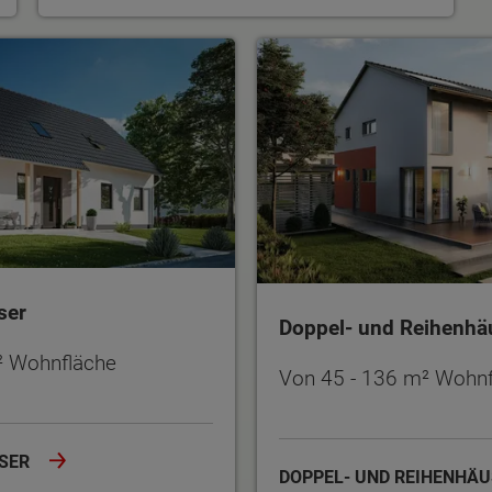
Doppel- und Reihenhäuse
ser
Doppel- und Reihenhä
² Wohnfläche
Von 45 - 136 m² Wohnf
USER
DOPPEL- UND REIHENHÄ