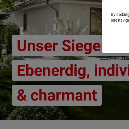
By clickin
site navig
Unser Siegerha
Ebenerdig, indiv
& charmant