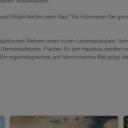
 seinen Wasserläufen.
nd Möglichkeiten beim Bau? Wir informieren Sie gerne
nd idyllischen Weihern einen hohen Lebensstandard. Ge
s Gemeindelebens. Flächen für den Hausbau werden i
 Ein regionaltypisches und harmonisches Bild prägt di
ten Sie suchen?
Einfamilienhäuser
S