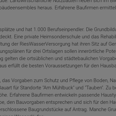
de. Landwirtschaftliche Nutzbauten heben sich im Bild
bäudeensembles heraus. Erfahrene Baufirmen ermittel
plätze und hat 1.000 Berufseinpendler. Die Grundbildu
deckt. Eine private Heimsonderschule und das Rehabil
altung der RiesWasserVersorgung hat ihren Sitz auf Ge
gsplänen für drei Ortslagen sollen innerörtliche Pot
ng gelten die ortsüblichen und städtebaulichen Vorga
s erfüllt die besten Voraussetzungen für den Hausba
 das Vorgaben zum Schutz und Pflege von Boden, Natu
 Bauart für Standorte "Am Mühlbuck" und "Tauben". Zu 
e. Erfahrene Baufirmen entwickeln passende Haustypen
e, den Bauvorgaben entsprechen und sich für den Ha
erschlossene Baugrundstücke auf Antrag. Manche Grund