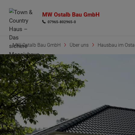
MW Ostalb Bau GmbH
07965-802965-0
MW Ostalb Bau GmbH
Über uns
Hausbau im Ostal