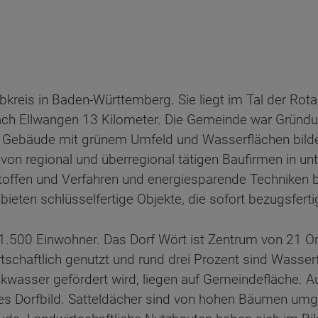
lbkreis in Baden-Württemberg. Sie liegt im Tal der Ro
nach Ellwangen 13 Kilometer. Die Gemeinde war Grün
 Gebäude mit grünem Umfeld und Wasserflächen bilde
von regional und überregional tätigen Baufirmen in un
stoffen und Verfahren und energiesparende Technik
eten schlüsselfertige Objekte, die sofort bezugsferti
1.500 Einwohner. Das Dorf Wört ist Zentrum von 21 Or
tschaftlich genutzt und rund drei Prozent sind Wasser
wasser gefördert wird, liegen auf Gemeindefläche. A
ches Dorfbild. Satteldächer sind von hohen Bäumen u