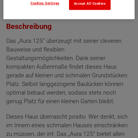
Cookies Settings
Accept All Cookies
Beschreibung
Das „Aura 125“ überzeugt mit seiner cleveren
Bauweise und flexiblen
Gestaltungsmöglichkeiten. Dank seiner
kompakten Außenmaße findet dieses Haus
gerade auf kleinen und schmalen Grundstücken
Platz. Selbst langgezogene Baulücken können
optimal bebaut werden, sodass stets noch
genug Platz für einen kleinen Garten bleibt.
Dieses Haus überrascht positiv. Wer denkt, sich
im Innern eines schmalen Hauses einschränken
zu müssen, der irrt. Das „Aura 125“ bietet allen