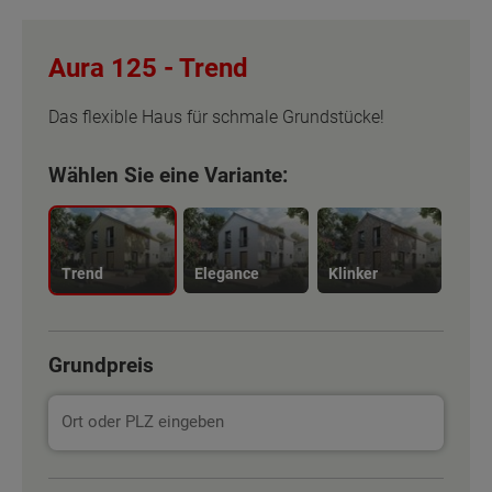
Aura 125 -
Trend
Das flexible Haus für schmale Grundstücke!
Wählen Sie eine Variante:
Trend
Elegance
Klinker
Grundpreis
Basisinformation
Basisinformation