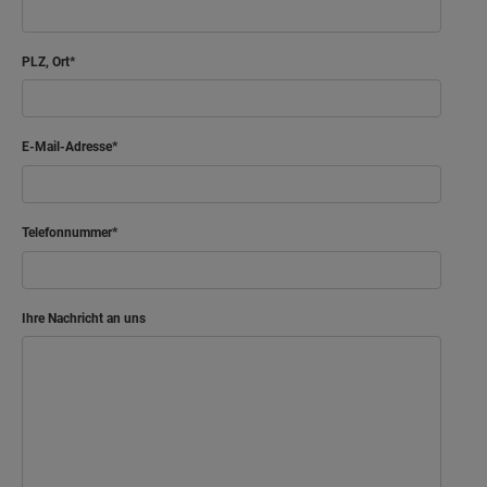
Kind
PLZ, Ort
Arbeiten
Bad
E-Mail-Adresse
Flur
Netto-Raumfläche
59.07
Telefonnummer
Ihre Nachricht an uns