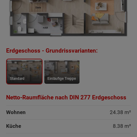
Erdgeschoss - Grundrissvarianten:
Standard
Einläufige Treppe
Netto-Raumfläche nach DIN 277 Erdgeschoss
Wohnen
24.38 m²
Küche
8.38 m²
Beschreibung
Beschreibung