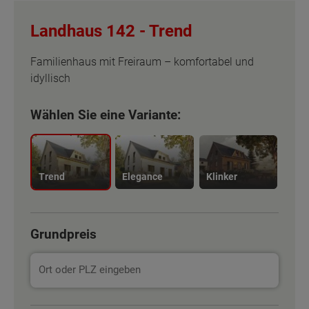
Landhaus 142 -
Trend
Familienhaus mit Freiraum – komfortabel und
idyllisch
Wählen Sie eine Variante:
Trend
Elegance
Klinker
Grundpreis
Basisinformation
Basisinformation