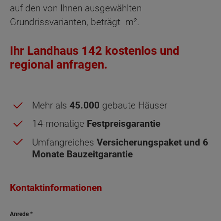
auf den von Ihnen ausgewählten
Grundrissvarianten, beträgt
m².
Ihr Landhaus 142 kostenlos und
regional anfragen.
Mehr als
45.000
gebaute Häuser
14-monatige
Festpreisgarantie
Umfangreiches
Versicherungspaket und 6
Monate Bauzeitgarantie
Dachgeschoss - Grundrissvarianten:
Zusätzliches
Standard
Zimmer
Kontaktinformationen
Anrede
Netto-Raumfläche nach DIN 277 Dachgeschoss