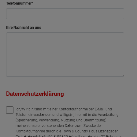
Kind
Telefonnummer
Kind 2
Arbeiten
Ihre Nachricht an uns
Bad
Netto-Raumfläche
63.96
Datenschutzerklärung
Ich/Wir bin/sind mit einer Kontaktaufnahme per E-Mail und
Telefon einverstanden und willige(n) hiermit in die Verarbeitung
(Speicherung, Verwendung, Nutzung und Übermittlung)
meiner/unserer vorstehenden Daten zum Zwecke der
Kontaktaufnahme durch die Town & Country Haus Lizenzgeber
GmbH, Hauptstraße 90 E, 99820 Hörselberg-Hainich OT Behringen