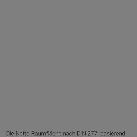
Hausanschlussraum
Netto-Raumfläche
78.66
Die Netto-Raumfläche nach DIN 277, basierend