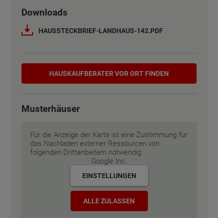
Downloads
Netto-Raumfläche nach DIN 277
Netto-Raumfläche nach DIN 277
143 - 158 m²
143 - 158 m²
HAUSSTECKBRIEF-LANDHAUS-142.PDF
Etagen
Etagen
2
2
Hauskaufberater
Außenmaße
Außenmaße
8.25 m x 11.63 m
8.25 m x 11.63 m
HAUSKAUF­BERATER VOR ORT FINDEN
Energiestandard
Energiestandard
EH 55 GEG
EH 55 GEG
Musterhäuser
Inklusivausstattung
Inklusivausstattung
Für die Anzeige der Karte ist eine Zustimmung für
das Nachladen externer Ressourcen von
folgenden Drittanbietern notwendig:
Google Inc.
EINSTELLUNGEN
ALLE ZULASSEN