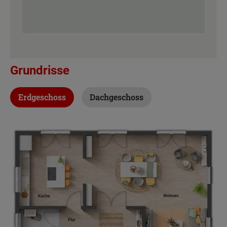
Grundrisse
Erdgeschoss
Dachgeschoss
Beschreibung
Beschreibung