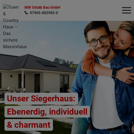
MW Ostalb Bau GmbH
07965-802965-0
Wonach möchten Sie suchen?
Unser Siegerhaus:
Ebenerdig, individuell
& charmant