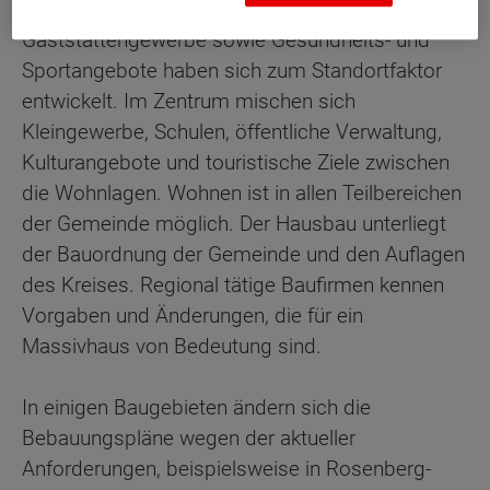
Gemeinde. Das Übernachtungs- und
Gaststättengewerbe sowie Gesundheits- und
Sportangebote haben sich zum Standortfaktor
entwickelt. Im Zentrum mischen sich
Kleingewerbe, Schulen, öffentliche Verwaltung,
Kulturangebote und touristische Ziele zwischen
die Wohnlagen. Wohnen ist in allen Teilbereichen
der Gemeinde möglich. Der Hausbau unterliegt
der Bauordnung der Gemeinde und den Auflagen
des Kreises. Regional tätige Baufirmen kennen
Vorgaben und Änderungen, die für ein
Massivhaus von Bedeutung sind.
In einigen Baugebieten ändern sich die
Bebauungspläne wegen der aktueller
Anforderungen, beispielsweise in Rosenberg-