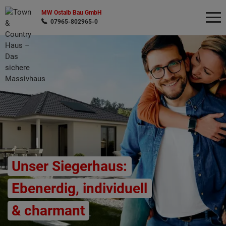
MW Ostalb Bau GmbH
07965-802965-0
Wonach möchten Sie suchen?
Unser Siegerhaus:
Ebenerdig, individuell
& charmant