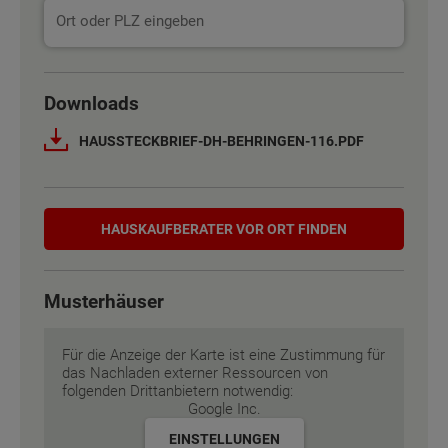
Basisinformation
Basisinformation
Netto-Raumfläche nach DIN 277
Netto-Raumfläche nach DIN 277
128 m²
128 m²
Downloads
HAUSSTECKBRIEF-DH-BEHRINGEN-116.PDF
Etagen
Etagen
2
2
Außenmaße
Außenmaße
10.38 m x 7.39 m
10.38 m x 7.39 m
Hauskaufberater
HAUSKAUF­BERATER VOR ORT FINDEN
Energiestandard
Energiestandard
EH 55 GEG
EH 55 GEG
Musterhäuser
Inklusivausstattung
Inklusivausstattung
Für die Anzeige der Karte ist eine Zustimmung für
das Nachladen externer Ressourcen von
folgenden Drittanbietern notwendig:
Google Inc.
EINSTELLUNGEN