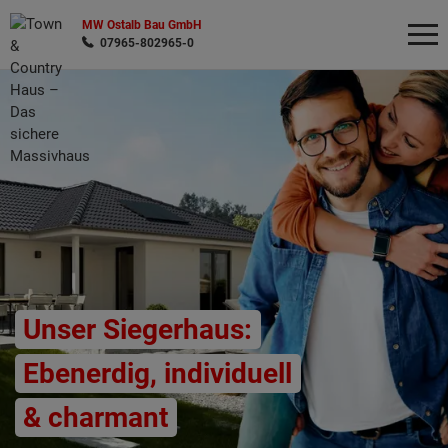
MW Ostalb Bau GmbH
07965-802965-0
Wonach möchten Sie suchen?
Unser Siegerhaus:
Ebenerdig, individuell
& charmant