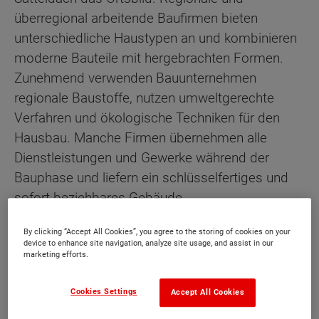
überregional arbeitende Baufirmen bieten
unterschiedliche Haustypen an und kombinieren
moderne Bauteile mit hergebrachten Formen.
Zunehmend verwenden Bauunternehmen
regionale Baustoffe, nutzen umweltgerechte
Verfahren und ökologische Techniken für den
Hausbau. Manche Firmen übernehmen alle
Dienstleistungen und Gewerke während der
Bauphase und liefern ein schlüsselfertiges und
sofort beziehbares Gebäude.
Die Gemeinde breitet sich auf 488 Meter Höhe
By clicking “Accept All Cookies”, you agree to the storing of cookies on your
device to enhance site navigation, analyze site usage, and assist in our
oberhalb der Lein aus, hat 2.480 Bewohner mit
marketing efforts.
einem hohen Familienanteil. Ihre Fläche umfasst
11 Quadratkilometer mit einem Waldanteil von
Cookies Settings
Accept All Cookies
20 Prozent. 63 Prozent sind landwirtschaftlich