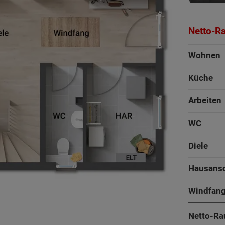
Netto-R
Wohnen
Küche
Arbeiten
WC
Diele
Hausans
161 - 198 m²
Windfan
3
Netto-Ra