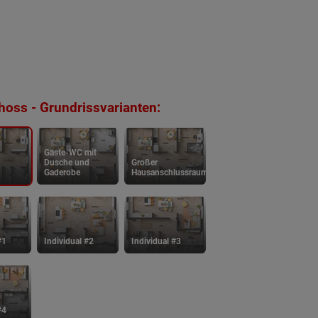
oss - Grundrissvarianten:
Gäste-WC mit
Dusche und
Großer
Gaderobe
Hausanschlussraum
#1
Individual #2
Individual #3
#4