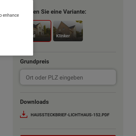
Wählen Sie eine Variante:
 to enhance
Trend
Klinker
Grundpreis
Downloads
HAUSSTECKBRIEF-LICHTHAUS-152.PDF