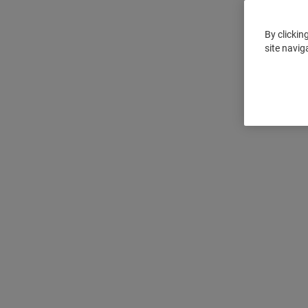
By clickin
site navig