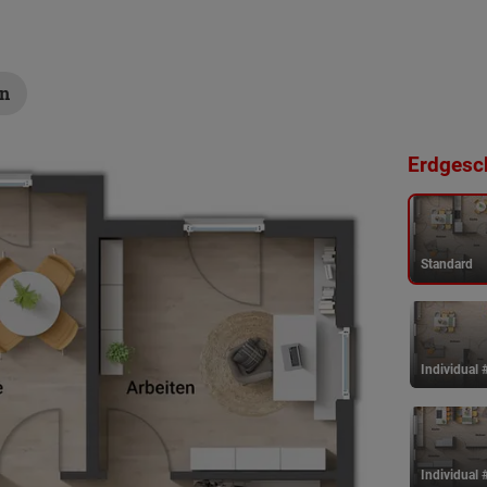
en
Erdgesch
Standard
Individual 
Individual 