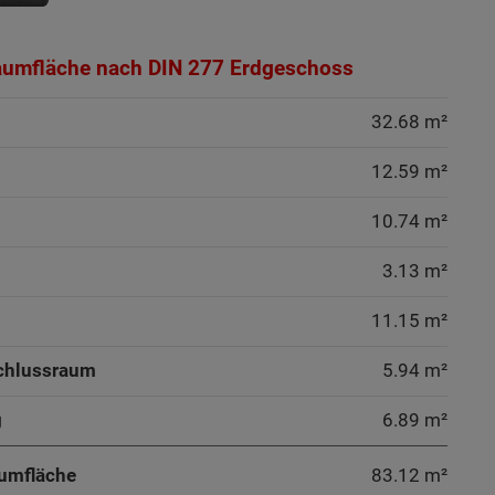
aumfläche nach DIN 277 Erdgeschoss
32.68 m²
12.59 m²
10.74 m²
3.13 m²
11.15 m²
chlussraum
5.94 m²
g
6.89 m²
umfläche
83.12
m²