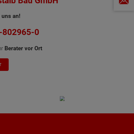
talb Bau GmbH
 uns an!
-802965-0
hr
Berater vor Ort
T