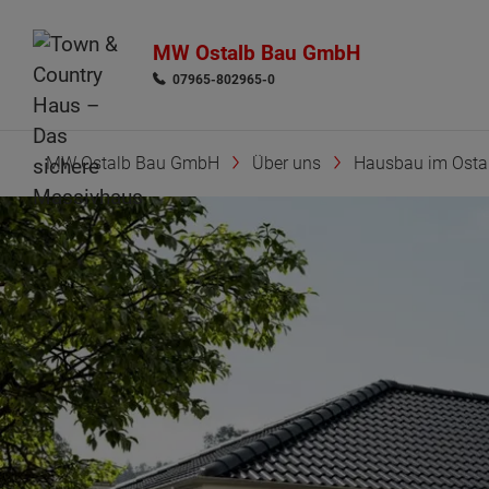
MW Ostalb Bau GmbH
07965-802965-0
MW Ostalb Bau GmbH
Über uns
Hausbau im Ostal