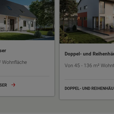
ser
Doppel- und Reihenhä
² Wohnfläche
Von 45 - 136 m² Wohnf
USER
DOPPEL- UND REIHENHÄ