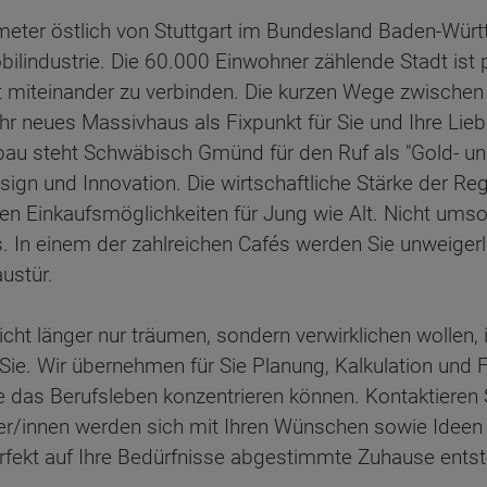
meter östlich von Stuttgart im Bundesland Baden-Würt
lindustrie. Die 60.000 Einwohner zählende Stadt ist 
 miteinander zu verbinden. Die kurzen Wege zwischen A
r neues Massivhaus als Fixpunkt für Sie und Ihre Lieb
steht Schwäbisch Gmünd für den Ruf als "Gold- und Si
gn und Innovation. Die wirtschaftliche Stärke der Reg
en Einkaufsmöglichkeiten für Jung wie Alt. Nicht umsons
. In einem der zahlreichen Cafés werden Sie unweiger
austür.
t länger nur träumen, sondern verwirklichen wollen, i
r Sie. Wir übernehmen für Sie Planung, Kalkulation und
e das Berufsleben konzentrieren können. Kontaktieren 
er/innen werden sich mit Ihren Wünschen sowie Ideen 
rfekt auf Ihre Bedürfnisse abgestimmte Zuhause entsteh