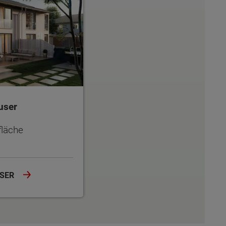
user
läche
USER