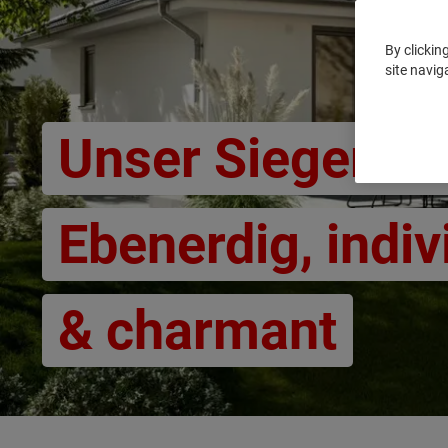
By clickin
site navig
Unser Siegerha
Ebenerdig, indiv
& charmant