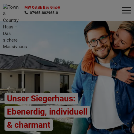
MW Ostalb Bau GmbH
07965-802965-0
Wonach möchten Sie suchen?
Unser Siegerhaus:
Ebenerdig, individuell
& charmant