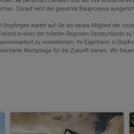
rden Sie persönlich beraten und auf Ihre Wünsche einge
rklichen. Darauf wird der gesamte Bauprozess ausgeric
t Bopfingen wartet auf Sie als neues Mitglied der soz
reizeit in einer der tollsten Regionen Deutschlands zu 
ammenarbeit zu verwirklichen. Ihr Eigenheim in Bopfinge
esicherte Wertanlage für die Zukunft dienen. Wir fre
Einfamilienhäuser
S
ten Sie suchen?