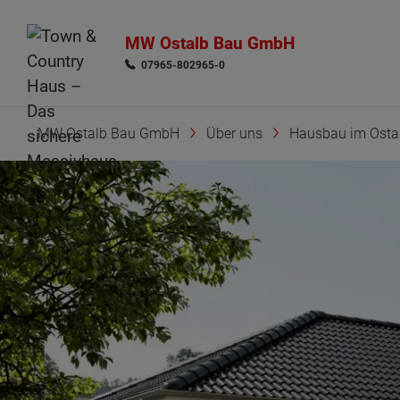
MW Ostalb Bau GmbH
07965-802965-0
MW Ostalb Bau GmbH
Über uns
Hausbau im Ostal