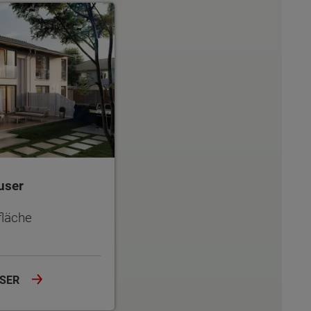
r
user
läche
USER