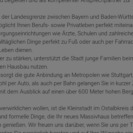
begleiten und als kompetenter Ansprechpartner zur
an der Landesgrenze zwischen Bayern und Baden-Würt
licht Ihnen Berufs- sowie Privatleben perfekt miteinan
rsorgungseinrichtungen wie Ärzte, Schulen und zahlreich
lltäglichen Dinge perfekt zu Fuß oder auch per Fahrrad 
 Leben dienen.
r zu stärken, unterstützt die Stadt junge Familien be
hren Hausbau nutzen.
 sorgt die gute Anbindung an Metropolen wie Stuttgart
hl per Auto, als auch per Bahn gelangen Sie in kurzer Z
, mit dem Ausblick auf einen über 600 Meter hohen Ber
irklichen wollen, ist die Kleinstadt im Ostalbkreis die
 und formelle Dinge, die Ihr neues Massivhaus betreffe
 genießen. Wir freuen uns darüber, wenn Sie uns per Te