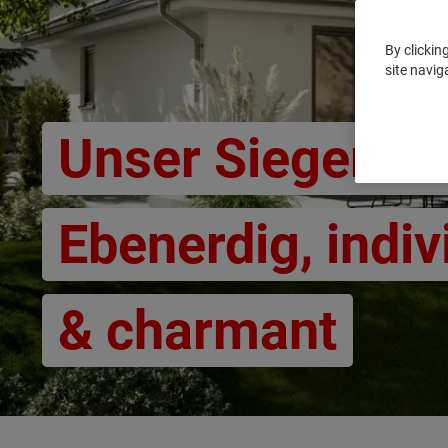
By clickin
site navig
Unser Siegerha
Ebenerdig, indiv
& charmant