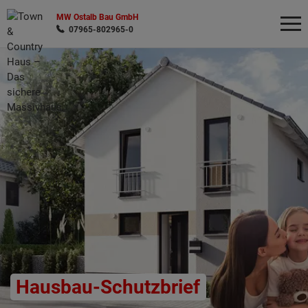
MW Ostalb Bau GmbH
07965-802965-0
Wonach möchten Sie suchen?
Hausbau-Schutzbrief