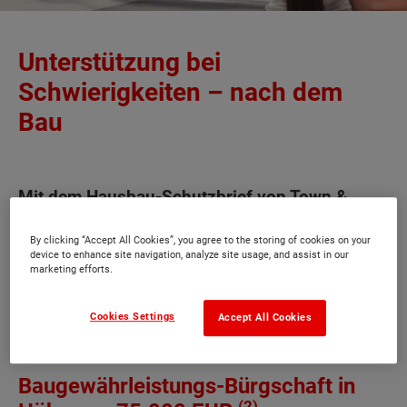
Unterstützung bei
Schwierigkeiten – nach dem
Bau
Mit dem Hausbau-Schutzbrief von Town &
Country Haus sind Bauherren auch nach dem
By clicking “Accept All Cookies”, you agree to the storing of cookies on your
Bau auf der sicheren Seite. Nicht nur bei
device to enhance site navigation, analyze site usage, and assist in our
eventuellen Mängeln, auch in unverschuldeten
marketing efforts.
Notsituationen werden Sie nicht alleine
Cookies Settings
Accept All Cookies
gelassen.
Baugewährleistungs-Bürgschaft in
(2)