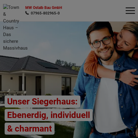
MW Ostalb Bau GmbH
07965-802965-0
Wonach möchten Sie suchen?
Unser Siegerhaus:
Ebenerdig, individuell
& charmant