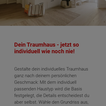
Dachgeschoss - Grundrissvarianten:
Mit
Individual
Individual
Individual
Individual
Individual
Standard
Ankleide
#1
#2
#3
#4
#5
Dein Traumhaus - jetzt so
Netto-Raumfläche nach DIN 277 Dachgeschoss
individuell wie noch nie!
Schlafen
12.22 m²
Gestalte dein individuelles Traumhaus
Kind
11.95 m²
ganz nach deinem persönlichen
Geschmack: Mit dem individuell
Gast
15.87 m²
passenden Haustyp wird die Basis
Arbeiten
10.69 m²
festgelegt, die Details entscheidest du
aber selbst. Wähle den Grundriss aus,
Bad
6.93 m²