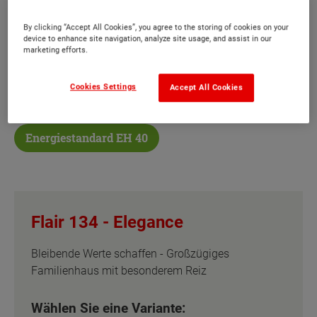
Das Flair 134 bietet jedem Bewohner seinen
By clicking “Accept All Cookies”, you agree to the storing of cookies on your
device to enhance site navigation, analyze site usage, and assist in our
Wohlfühlort, ein großzügiges Familienhaus, mit
marketing efforts.
dem Sie bleibende Werte schaffen.
Cookies Settings
Accept All Cookies
Sonderausstattung
Energiestandard EH 40
Flair 134 -
Elegance
Bleibende Werte schaffen - Großzügiges
Familienhaus mit besonderem Reiz
Wählen Sie eine Variante: