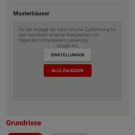
Energiestandard
Energiestandard
EH 55 GEG
EH 55 GEG
Musterhäuser
Inklusivausstattung
Inklusivausstattung
Für die Anzeige der Karte ist eine Zustimmung für
das Nachladen externer Ressourcen von
folgenden Drittanbietern notwendig:
Google Inc.
EINSTELLUNGEN
ALLE ZULASSEN
Grundrisse