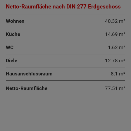
Netto-Raumfläche nach DIN 277 Erdgeschoss
Wohnen
40.32 m²
Küche
14.69 m²
WC
1.62 m²
Diele
12.78 m²
Hausanschlussraum
8.1 m²
Netto-Raumfläche
77.51
m²
Wohnen
Wohnen
Wohnen
Wohnen
Arbeiten
Küche
Arbeiten
Arbeiten
Arbeiten
Küche
Küche
Küche
Küche
Küche
Küche + Essen
Küche
Küche
Küche
Kind
Arbeiten
Arbeiten
WC
Küche + Essen
WC
Speisekammer
Speisekammer
WC