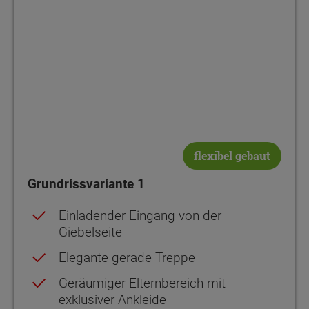
Netto-Raumfläche
Netto-Raumfläche
55.57
65.82
flexibel gebaut
Grundrissvariante 1
Einladender Eingang von der
Giebelseite
Elegante gerade Treppe
Geräumiger Elternbereich mit
exklusiver Ankleide