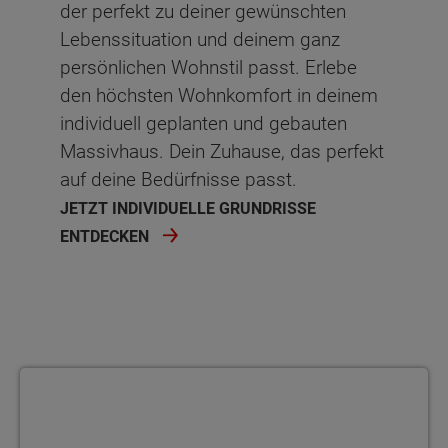
der perfekt zu deiner gewünschten
Lebenssituation und deinem ganz
Flur
8.73 m²
persönlichen Wohnstil passt. Erlebe
Netto-Raumfläche
66.39
m²
den höchsten Wohnkomfort in deinem
individuell geplanten und gebauten
Schlafen
Ankleide
Ankleide
Abstellraum
Kind
Kind
Massivhaus. Dein Zuhause, das perfekt
auf deine Bedürfnisse passt.
Ankleide
Kind
Arbeiten
Kind
Kind 2
Kind 2
JETZT INDIVIDUELLE GRUNDRISSE
Kind
Kind 2
Kind
Kind 2
Schlafen
Schlafen
ENTDECKEN
Gast
Schlafen
Kind 2
Schlafen
Bad
Bad
Bad
Bad
Schlafen
Bad
Flur
Flur
Flur
Flur
Bad
Flur
Netto-Raumfläche
Netto-Raumfläche
66.62
66.48
Grundrissvariante 1
Abstellraum
Flur
Netto-Raumfläche
Netto-Raumfläche
68.42
65.8