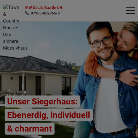
MW Ostalb Bau GmbH
07965-802965-0
Wonach möchten Sie suchen?
Unser Siegerhaus:
Ebenerdig, individuell
& charmant