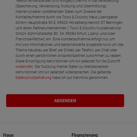
Telefon einverstanden und willige(n) hiermit in die Verarbeitung
(Speicherung, Verwendung, Nutzung und Übermittlung)
meiner/unserer vorstehenden Daten zum Zwecke der
Kontaktaufnahme durch die Town & Country Haus Lizenzgeber
GmbH, Hauptstraße 90 E, 99820 Hörselberg-Hainich OT Behringen
und deren Partnerunternehmen ( Town & Country Kundenservice
GmbH, Schmidtstedter Str. 34, 99084 Erfurt, Lizenz- und/oder
Franchise-Partner) ein. Eine Kontaktaufnahme erfolgt nur, um
mir/uns Informationen und personalisierte Angebote rund um das
Thema Hausbau per Brief, per E-Mail, per Telefon, per Chat oder
durch einen persönlichen Ansprechpartner zukommen zu lassen.
Diese Einwilligung kann/können ich/wir jederzeit für die Zukunft
widerrufen
. Der Nutzung meiner Daten zu Werbezwecken
kann/können ich/wir jederzeit widersprechen. Die geltende
Datenschutzerklärung
habe ich zur Kenntnis genommen.
Haus
Finanzierung