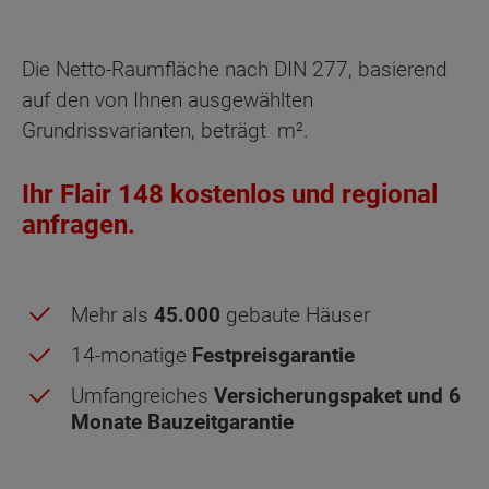
Treppenhaus
Netto-Raumfläche
88.79
Die Netto-Raumfläche nach DIN 277, basierend
auf den von Ihnen ausgewählten
Grundrissvarianten, beträgt
m².
Ihr Flair 148 kostenlos und regional
anfragen.
Mehr als
45.000
gebaute Häuser
14-monatige
Festpreisgarantie
Umfangreiches
Versicherungspaket und 6
Monate Bauzeitgarantie