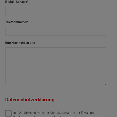
Netto-Raumfläche
74.02
m²
E-Mail-Adresse
Wohnen
Abstellraum
Telefonnummer
Küche
Arbeiten
Schlafen
Gast
Ihre Nachricht an uns
Bad
Kind
Flur
Schlafen
Abstellraum
Bad
Treppenhaus
Flur
Netto-Raumfläche
Netto-Raumfläche
71.63
74.52
Datenschutzerklärung
Ich/Wir bin/sind mit einer Kontaktaufnahme per E-Mail und