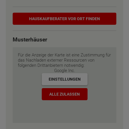
Etagen
Etagen
2
2
Hauskaufberater
HAUSKAUF­BERATER VOR ORT FINDEN
Außenmaße
Außenmaße
9.63 m x 11 m
9.63 m x 11 m
Musterhäuser
Energiestandard
Energiestandard
EH 55 GEG
EH 55 GEG
Für die Anzeige der Karte ist eine Zustimmung für
Inklusivausstattung
Inklusivausstattung
das Nachladen externer Ressourcen von
folgenden Drittanbietern notwendig:
Google Inc.
EINSTELLUNGEN
ALLE ZULASSEN