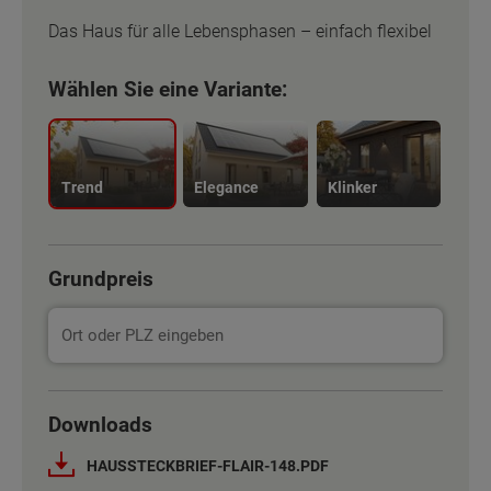
Das Haus für alle Lebensphasen – einfach flexibel
Wählen Sie eine Variante:
Trend
Elegance
Klinker
Grundpreis
Basisinformation
Basisinformation
Downloads
HAUSSTECKBRIEF-FLAIR-148.PDF
Netto-Raumfläche nach DIN 277
Netto-Raumfläche nach DIN 277
160 - 167 m²
160 - 167 m²