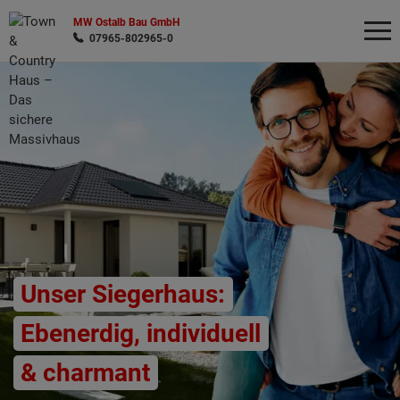
MW Ostalb Bau GmbH
07965-802965-0
Wonach möchten Sie suchen?
Unser Siegerhaus:
Ebenerdig, individuell
& charmant