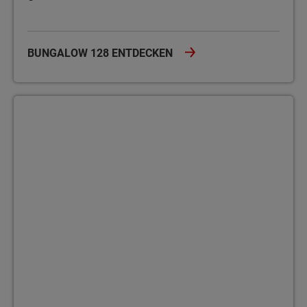
BUNGALOW 128 ENTDECKEN
Bungalow 131 Der Bungalow 131 bietet auf einer Ebene 5 Zimmer