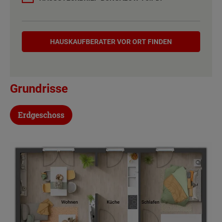
Etagen
1
Hauskaufberater
Außenmaße
10.5 m x 8.63 m
HAUSKAUF­BERATER VOR ORT FINDEN
Energiestandard
EH 55 GEG
Grundrisse
Inklusivausstattung
Erdgeschoss