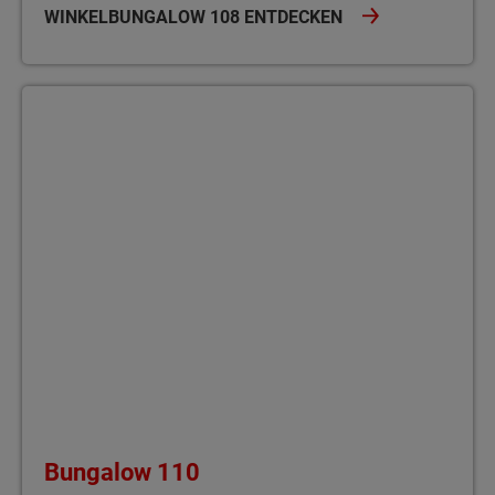
WINKELBUNGALOW 108 ENTDECKEN
Bungalow 110 Der Bungalow 110 bietet auf einer Ebene viel Platz
Bungalow 110