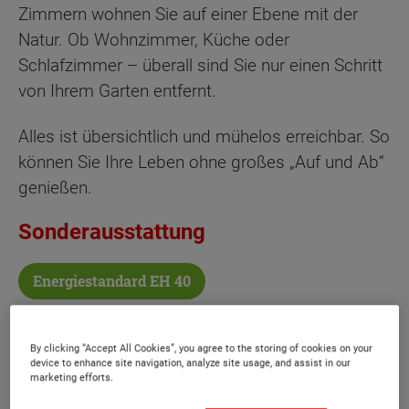
Zimmern wohnen Sie auf einer Ebene mit der
Natur. Ob Wohnzimmer, Küche oder
Schlafzimmer – überall sind Sie nur einen Schritt
von Ihrem Garten entfernt.
Alles ist übersichtlich und mühelos erreichbar. So
können Sie Ihre Leben ohne großes „Auf und Ab“
genießen.
Sonderausstattung
Energiestandard EH 40
By clicking “Accept All Cookies”, you agree to the storing of cookies on your
device to enhance site navigation, analyze site usage, and assist in our
marketing efforts.
Bungalow 78 -
Elegance