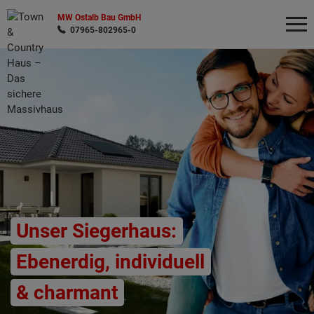
MW Ostalb Bau GmbH
07965-802965-0
Wonach möchten Sie suchen?
Unser Siegerhaus:
Ebenerdig, individuell
& charmant