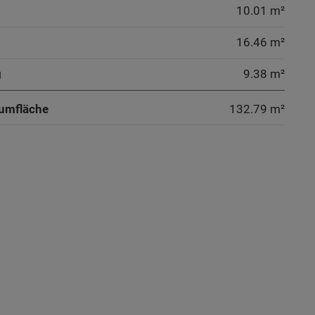
10.01 m²
16.46 m²
g
9.38 m²
umfläche
132.79
m²
chlussraum
aum
ammer
ammer
chlussraum
ammer