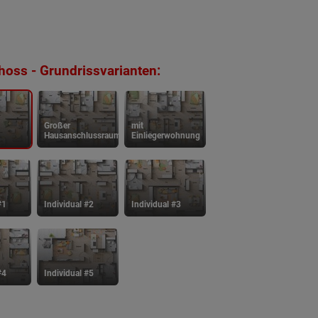
oss - Grundrissvarianten:
Großer
mit
Hausanschlussraum
Einliegerwohnung
#1
Individual #2
Individual #3
#4
Individual #5