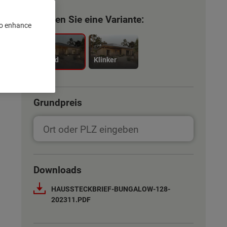
Wählen Sie eine Variante:
 to enhance
Trend
Klinker
Grundpreis
Downloads
HAUSSTECKBRIEF-BUNGALOW-128-
202311.PDF