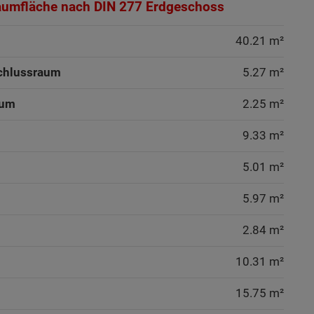
aumfläche nach DIN 277 Erdgeschoss
40.21 m²
chlussraum
5.27 m²
aum
2.25 m²
9.33 m²
5.01 m²
5.97 m²
2.84 m²
10.31 m²
15.75 m²