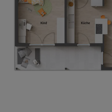
Basisinformation
Netto-Raumfläche nach DIN 277
Etagen
Außenmaße