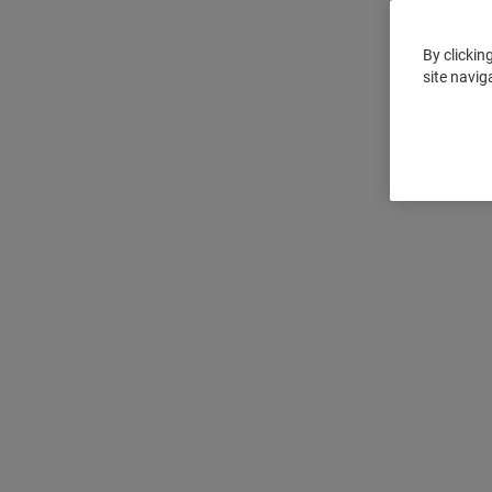
By clickin
site navig