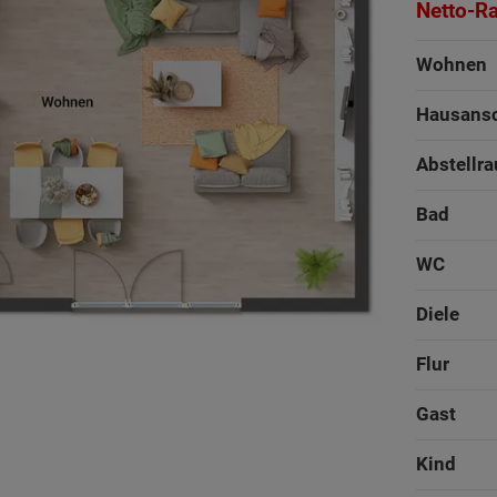
Netto-R
Wohnen
Hausans
Abstellr
Bad
WC
Diele
125 - 138 m²
Flur
1
Gast
Kind
14.13 m x 12.13 m