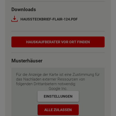
Downloads
Netto-Raumfläche nach DIN 277
Netto-Raumfläche nach DIN 277
123 - 129 m²
123 - 129 m²
HAUSSTECKBRIEF-FLAIR-124.PDF
Etagen
Etagen
2
2
Hauskaufberater
Außenmaße
Außenmaße
8.75 m x 8.75 m
8.75 m x 8.75 m
HAUSKAUF­BERATER VOR ORT FINDEN
Energiestandard
Energiestandard
EH 55 GEG
EH 55 GEG
Musterhäuser
Inklusivausstattung
Inklusivausstattung
Für die Anzeige der Karte ist eine Zustimmung für
das Nachladen externer Ressourcen von
folgenden Drittanbietern notwendig:
Google Inc.
EINSTELLUNGEN
ALLE ZULASSEN