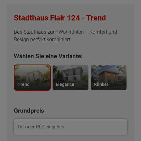
Stadthaus Flair 124 -
Trend
Das Stadthaus zum Wohlfühlen – Komfort und
Design perfekt kombiniert
Wählen Sie eine Variante:
Trend
Elegance
Klinker
Grundpreis
Basisinformation
Basisinformation