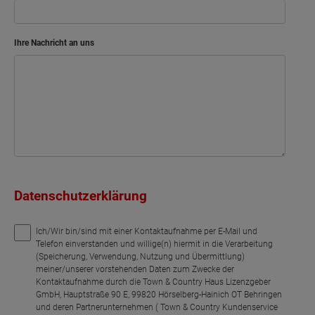
Arbeiten
Kind
Ihre Nachricht an uns
Bad
Flur
Netto-Raumfläche
60.45
Datenschutzerklärung
Ich/Wir bin/sind mit einer Kontaktaufnahme per E-Mail und
Telefon einverstanden und willige(n) hiermit in die Verarbeitung
(Speicherung, Verwendung, Nutzung und Übermittlung)
meiner/unserer vorstehenden Daten zum Zwecke der
Kontaktaufnahme durch die Town & Country Haus Lizenzgeber
GmbH, Hauptstraße 90 E, 99820 Hörselberg-Hainich OT Behringen
und deren Partnerunternehmen ( Town & Country Kundenservice