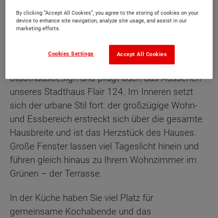
By clicking “Accept All Cookies”, you agree to the storing of cookies on your
device to enhance site navigation, analyze site usage, and assist in our
marketing efforts.
Beschreibung
Cookies Settings
Accept All Cookies
Die kubische Form ist der Klassiker im
Stadthausdesign und prägt auch das Aussehen
unseres Stadthaus Flair 124. Im Inneren setzt
sich der urbane Stil fort: der großzügige Wohn-
und Essbereich erstreckt sich über die gesamte
Hausbreite und ist das Herzstück des Hauses.
Große Fenster lassen viel Tageslicht hinein und
führen gleich hinaus zu Ihrem Wohnzimmer im
Grünen – der Terrasse.
In der Küche haben Sie viel Platz für
gemeinsame Kochabende und das