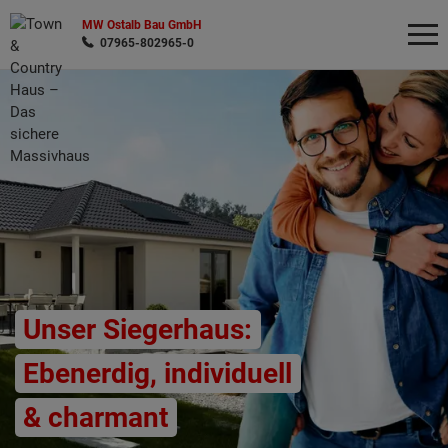
MW Ostalb Bau GmbH
07965-802965-0
Wonach möchten Sie suchen?
Unser Siegerhaus:
Ebenerdig, individuell
& charmant