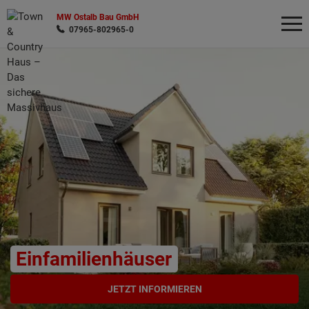
MW Ostalb Bau GmbH
07965-802965-0
Wonach möchten Sie suchen?
Einfamilienhäuser
JETZT INFORMIEREN