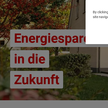
By clickin
site navig
Energiesparend
in die
Zukunft