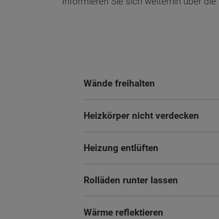
Informieren Sie sich weiterhin über die
Wände freihalten
Heizkörper nicht verdecken
Heizung entlüften
Rolläden runter lassen
Wonach möch
Wärme reflektieren