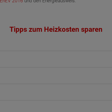
EnEV 2016
und den Energieausweis.
Tipps zum Heizkosten sparen
ten Sie suchen?