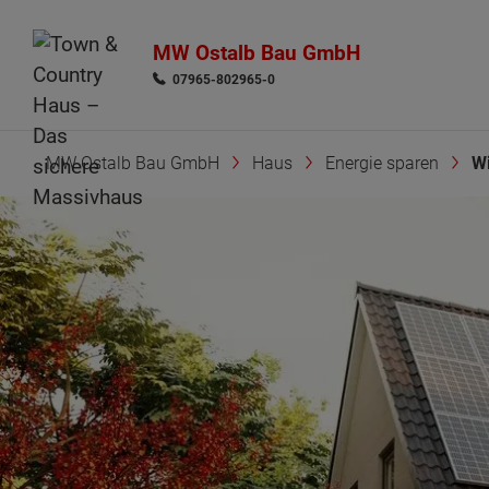
MW Ostalb Bau GmbH
07965-802965-0
MW Ostalb Bau GmbH
Haus
Energie sparen
Wi