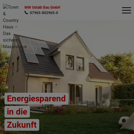
MW Ostalb Bau GmbH
07965-802965-0
Wonach möchten Sie suchen?
Energiesparend
in die
Zukunft