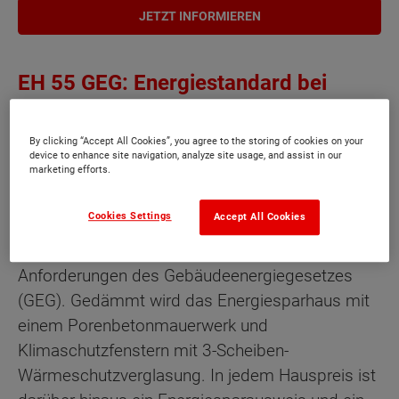
JETZT INFORMIEREN
EH 55 GEG: Energiestandard bei
Town & Country Haus
By clicking “Accept All Cookies”, you agree to the storing of cookies on your
device to enhance site navigation, analyze site usage, and assist in our
marketing efforts.
Jedes Town & Country Massivhaus ist
standardmäßig bereits ein Effizienzhaus-55-GEG.
Cookies Settings
Accept All Cookies
Ein Massivhaus dieser Effizienz entspricht mit
seiner Ausstattung den aktuellen gesetzlichen
Anforderungen des Gebäudeenergiegesetzes
(GEG). Gedämmt wird das Energiesparhaus mit
einem Porenbetonmauerwerk und
Klimaschutzfenstern mit 3-Scheiben-
Wärmeschutzverglasung. In jedem Hauspreis ist