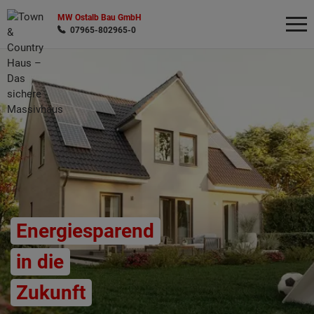
MW Ostalb Bau GmbH
07965-802965-0
Wonach möchten Sie suchen?
Energiesparend
in die
Zukunft