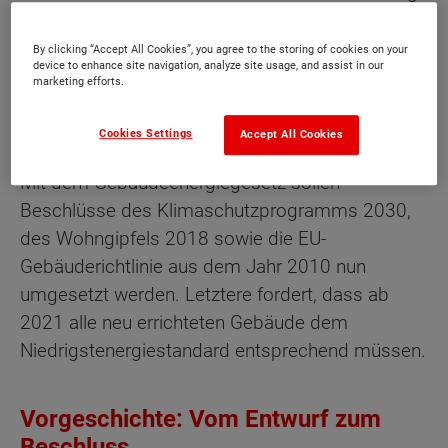
- so das Credo des Wohngipfels 2018 - muss
das Bauen bezahlbar bleiben und darf nicht
By clicking “Accept All Cookies”, you agree to the storing of cookies on your
device to enhance site navigation, analyze site usage, and assist in our
unnötig durch unterschiedliche, nebeneinander
marketing efforts.
existierende Bauvorschriften verkompliziert
werden.
Cookies Settings
Accept All Cookies
Mit dem Gebäudeenergiegesetz sollen
Beschlüsse des Klimaschutzprogramms 2030,
des Wohngipfels 2018 sowie die EU-
Gebäuderichtlinie aus dem Jahr 2010 nun
umgesetzt werden. Letztere fordert, dass ab
2021 alle neu errichteten Gebäude dem
Niedrigstenergiestandard entsprechend müssen.
Vorgeschichte: Vom Entwurf zum
Beschluss