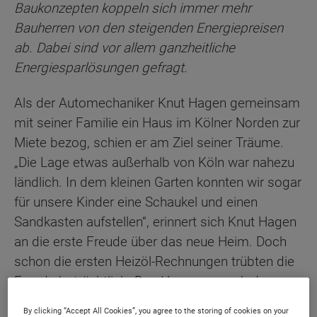
Baukonzepten koppeln sich immer mehr
Bauherren von den steigenden Energiepreisen
ab. Dabei sind vor allem ganzheitliche
Energiesparlösungen gefragt.
Als der Automechaniker Knut Hagen gemeinsam
mit seiner Familie ein Haus im Kölner Norden zur
Miete bezog, schien er am Ziel seiner Träume.
„Die Lage etwas außerhalb von Köln war nahezu
ländlich. In dem kleinen Garten konnten wir sogar
für unsere Kinder eine Schaukel und einen
Sandkasten aufstellen“, erinnert sich Knut Hagen
an die erste Freude über das neue Heim. Doch
schon die ersten Heizöl-Rechnungen trübten die
Freude beträchtlich. Das Haus war nach der
Wärmeschutzverordnung von 1982/1984 zwar
By clicking “Accept All Cookies”, you agree to the storing of cookies on your