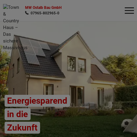
MW Ostalb Bau GmbH
07965-802965-0
Wonach möchten Sie suchen?
Energiesparend
in die
Zukunft